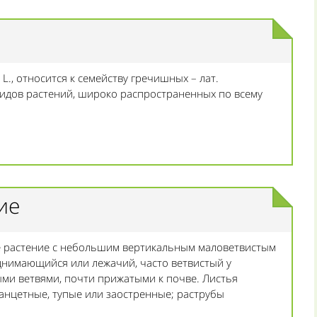
 L., относится к семейству гречишных – лат.
видов растений, широко распространенных по всему
ие
ое растение с небольшим вертикальным маловетвистым
однимающийся или лежачий, часто ветвистый у
ми ветвями, почти прижатыми к почве. Листья
нцетные, тупые или заостренные; раструбы