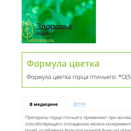
Формула цветка
Формула цветка горца птичьего: *О(5)
Детям
В медицине
Препараты горца птичьего применяют при мочекам
способствующего отхождению мелких конкременто
путей, ослаблении фильтрационной функции поче