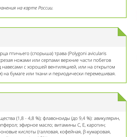
анения на карте России.
ца птичьего (спорыша) трава (Polygoni avicularis
 срезая ножами или серпами верхние части побегов
од навесами с хорошей вентиляцией, или на открытом
см) на бумаге или ткани и периодически перемешивая.
ства (1,8 - 4,8 %); флавоноиды (до 9,4 %): авикулярин,
пферол; эфирное масло; витамины С, Е, каротин;
оновые кислоты (галловая, кофейная, β-кумаровая,