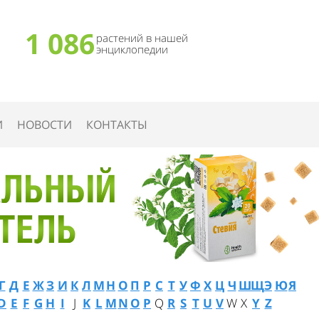
1 086
растений в нашей
энциклопедии
И
НОВОСТИ
КОНТАКТЫ
Г
Д
Е
Ж
З
И
К
Л
М
Н
О
П
Р
С
Т
У
Ф
Х
Ц
Ч
Ш
Щ
Э
Ю
Я
D
E
F
G
H
I
J
K
L
M
N
O
P
Q
R
S
T
U
V
W
X
Y
Z