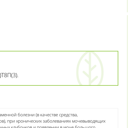
Т8П(3).
енной болезни (в качестве средства,
в), при хронических заболеваниях мочевыводящих
чных клубочков и появлении в моче большого