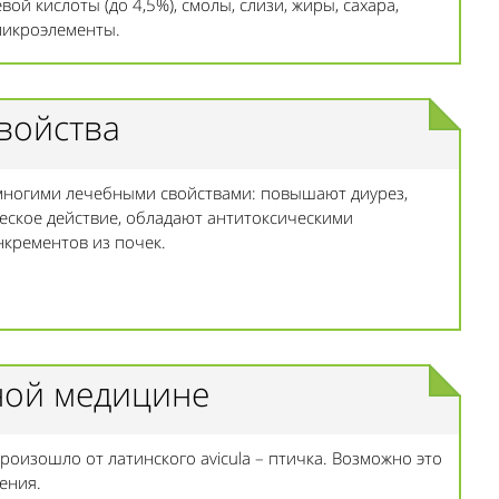
й кислоты (до 4,5%), смолы, слизи, жиры, сахара,
 микроэлементы.
войства
многими лечебными свойствами: повышают диурез,
ское действие, обладают антитоксическими
нкрементов из почек.
ной медицине
произошло от латинского avicula – птичка. Возможно это
ения.