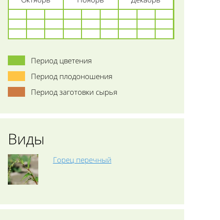
Период цветения
Период плодоношения
Период заготовки сырья
Виды
Горец перечный