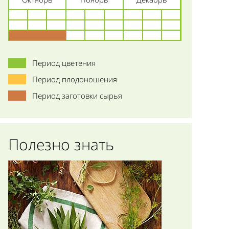
Период цветения
Период плодоношения
Период заготовки сырья
Полезно знать