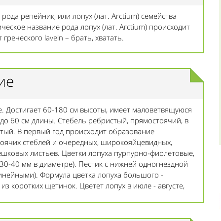
рода репейник, или лопух (лат. Arctium) семейства
ическое название рода лопух (лат. Arctium) происходит
 греческого lavein – брать, хватать.
ие
. Достигает 60-180 см высоты, имеет маловетвящуюся
до 60 см длины. Стебель ребристый, прямостоячий, в
стый. В первый год происходит образование
тоячих стеблей и очередных, широкояйцевидных,
ешковых листьев. Цветки лопуха пурпурно-фиолетовые,
30-40 мм в диаметре). Пестик с нижней одногнездной
инейными). Формула цветка лопуха большого -
из коротких щетинок. Цветет лопух в июле - августе,