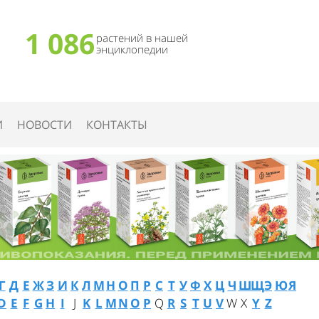
1 086
растений в нашей
энциклопедии
И
НОВОСТИ
КОНТАКТЫ
Г
Д
Е
Ж
З
И
К
Л
М
Н
О
П
Р
С
Т
У
Ф
Х
Ц
Ч
Ш
Щ
Э
Ю
Я
D
E
F
G
H
I
J
K
L
M
N
O
P
Q
R
S
T
U
V
W
X
Y
Z