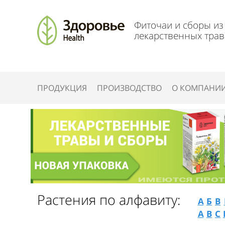
Фиточаи и сборы из
лекарственных трав
ПРОДУКЦИЯ
ПРОИЗВОДСТВО
О КОМПАНИ
Растения по алфавиту:
А
Б
В
A
B
C