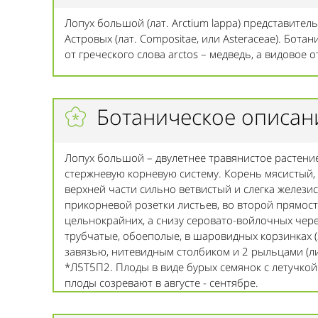
Лопух большой (лат. Arctium lappa) представитель 
Астровых (лат. Compositae, или Asteraceae). Ботан
от греческого слова arctos – медведь, а видовое от
Ботаническое описан
Лопух большой – двулетнее травянистое растение
стержневую корневую систему. Корень мясистый, 
верхней части сильно ветвистый и слегка желези
прикорневой розетки листьев, во второй прямос
цельнокрайних, а снизу серовато-войлочных чер
трубчатые, обоеполые, в шаровидных корзинках (
завязью, нитевидным столбиком и 2 рыльцами (л
*Л5Т5П2. Плоды в виде бурых семянок с летучкой 
плоды созревают в августе - сентябре.