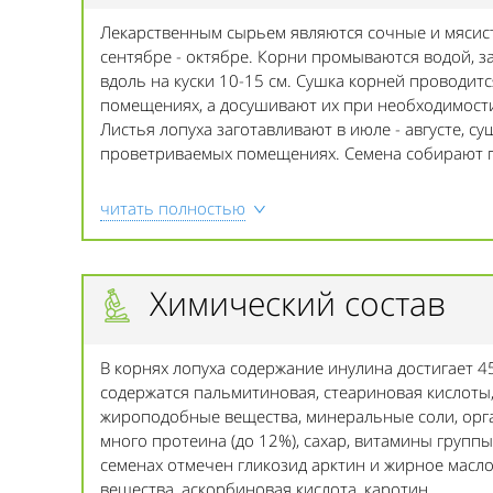
Лекарственным сырьем являются сочные и мясист
сентябре - октябре. Корни промываются водой, з
вдоль на куски 10-15 см. Сушка корней проводит
помещениях, а досушивают их при необходимости
Листья лопуха заготавливают в июле - августе, су
проветриваемых помещениях. Семена собирают п
читать полностью
Химический состав
В корнях лопуха содержание инулина достигает 4
содержатся пальмитиновая, стеариновая кислоты,
жироподобные вещества, минеральные соли, орга
много протеина (до 12%), сахар, витамины групп
семенах отмечен гликозид арктин и жирное масло 
вещества, аскорбиновая кислота, каротин.