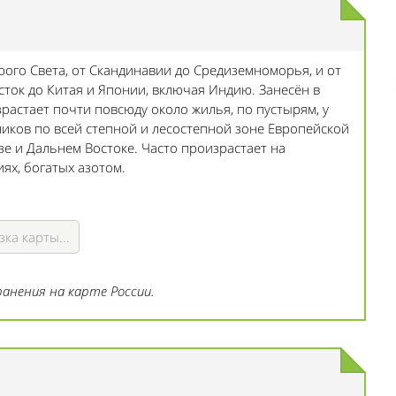
ого Света, от Скандинавии до Средиземноморья, и от
ток до Китая и Японии, включая Индию. Занесён в
растает почти повсюду около жилья, по пустырям, у
рников по всей степной и лесостепной зоне Европейской
азе и Дальнем Востоке. Часто произрастает на
х, богатых азотом.
зка карты...
анения на карте России.