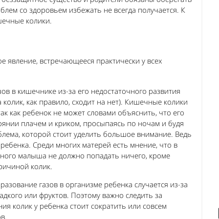
облем со здоровьем избежать не всегда получается. К
шечные колики.
 явление, встречающееся практически у всех
ов в кишечнике из-за его недостаточного развития
колик, как правило, сходит на нет).
Кишечные колики
к как ребенок не может словами объяснить, что его
тоянии плачем и криком, просыпаясь по ночам и будя
облема, которой стоит уделить большое внимание. Ведь
 ребенка.
Среди многих матерей есть мнение, что в
ного малыша не должно попадать ничего, кроме
ричиной колик.
азование газов в организме ребенка случается из-за
адкого или фруктов. Поэтому важно следить за
ия колик у ребенка стоит сократить или совсем
в.