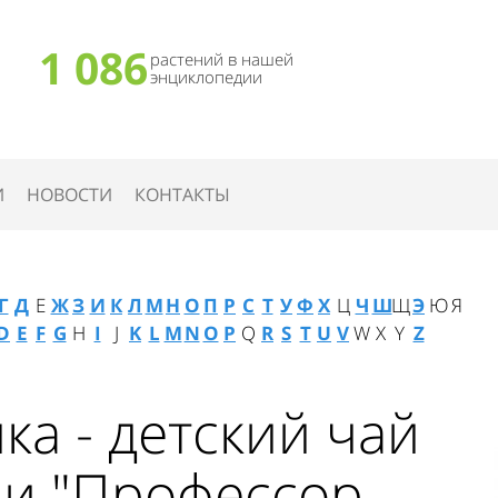
1 086
растений в нашей
энциклопедии
И
НОВОСТИ
КОНТАКТЫ
Г
Д
Е
Ж
З
И
К
Л
М
Н
О
П
Р
С
Т
У
Ф
Х
Ц
Ч
Ш
Щ
Э
Ю
Я
D
E
F
G
H
I
J
K
L
M
N
O
P
Q
R
S
T
U
V
W
X
Y
Z
ка - детский чай
ии "Профессор