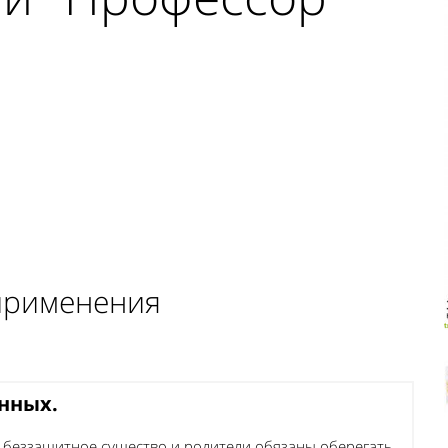
применения
нных.
 беззащитное существо и родители обязаны оберегать