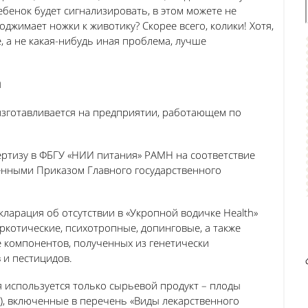
бенок будет сигнализировать, в этом можете не
жимает ножки к животику? Скорее всего, колики! Хотя,
, а не какая-нибудь иная проблема, лучше
а
 изготавливается на предприятии, работающем по
ртизу в ФБГУ «НИИ питания» РАМН на соответствие
ленными Приказом Главного государственного
кларация об отсутствии в «Укропной водичке Health»
ркотические, психотропные, допинговые, а также
е компонентов, полученных из генетически
 и пестицидов.
я используется только сырьевой продукт – плоды
ll), включенные в перечень «Виды лекарственного