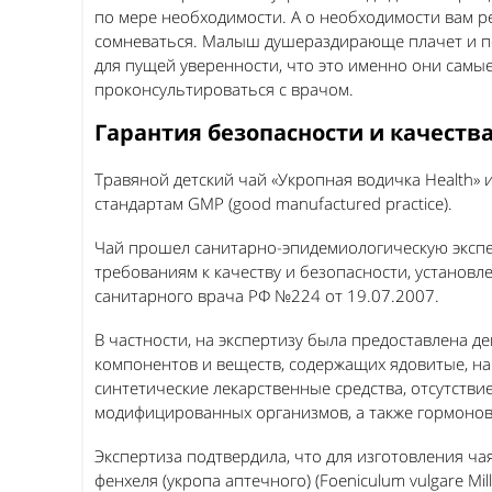
по мере необходимости. А о необходимости вам ре
сомневаться. Малыш душераздирающе плачет и под
для пущей уверенности, что это именно они самые
проконсультироваться с врачом.
Гарантия безопасности и качеств
Травяной детский чай «Укропная водичка Health»
стандартам GMP (good manufactured practice).
Чай прошел санитарно-эпидемиологическую экспе
требованиям к качеству и безопасности, установ
санитарного врача РФ №224 от 19.07.2007.
В частности, на экспертизу была предоставлена де
компонентов и веществ, содержащих ядовитые, на
синтетические лекарственные средства, отсутстви
модифицированных организмов, а также гормонов
Экспертиза подтвердила, что для изготовления ча
фенхеля (укропа аптечного) (Foeniculum vulgare Mi