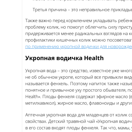
Третья причина – это неправильное прикладыва
Также важно перед кормлением укладывать ребенк
проблему колик, но помогут облегчить силу присту
придерживается менее радикальных взглядов на к
профилактики кишечных колик можно посоветоват
по применению укропной водички для новорожд
Укропная водичка Health
Укропная вода – это средство, известное уже мног
не об обычном укропе, который все привыкли вид
называется фенхель. Поэтому напиток также назыв
понятное и привычное уху простого обывателя, п
Health». Плоды фенхеля содержат эфирное масло (в
метилхавикол), жирное масло, флавоноиды и друг
Аптечная укропная вода для младенцев от колик с
свойствах. Детский травяной чай «Укропная водич
в его состав входят плоды фенхеля. Так что, мам