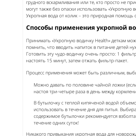
грудного вскармливания или те, кто просто не пр
могут также без опаски использовать «Укропную в
Укропная вода от колик – это природная помощь 
Способы применения укропной в
Принимать «Укропную водичку Health» деткам мож
помнить, что вводить напиток в питание детей н
Готовить эту чудо-водичку очень просто: 1 фильтр-
настоять 15 минут, затем отжать фильтр-пакет.
Процесс применения может быть различным, выби
Можно давать по половине чайной ложки (если
настоя три-четыре раза в день между кормлен
В бутылочку с теплой кипяченой водой объемо
использовать в течение дня для питья. Выбир
содержимое бутылочки рекомендуется взболта
течение одних суток!
Никакого привыкания укропная вода для новорожде