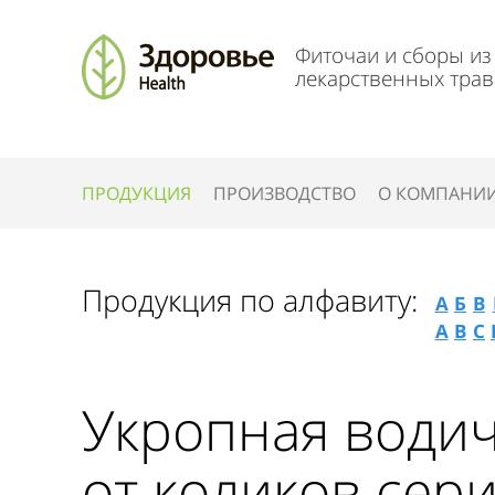
Фиточаи и сборы из
лекарственных трав
ПРОДУКЦИЯ
ПРОИЗВОДСТВО
О КОМПАНИ
Продукция по алфавиту:
А
Б
В
A
B
C
Укропная водич
от коликов сер