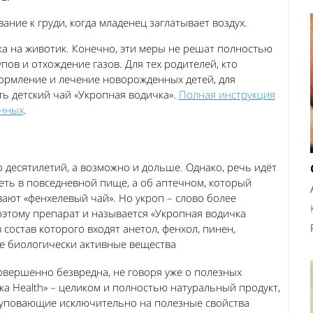
ние к груди, когда младенец заглатывает воздух.
а на животик. Конечно, эти меры не решат полностью
пов и отхождение газов. Для тех родителей, кто
ормление и лечение новорожденных детей, для
ь детский чай «Укропная водичка».
Полная инструкция
енных
.
о десятилетий, а возможно и дольше. Однако, речь идёт
еть в повседневной пище, а об аптечном, который
ают «фенхелевый чай». Но укроп – слово более
оэтому препарат и называется «Укропная водичка
 состав которого входят анетол, фенхол, пинен,
ие биологически активные вещества
овершенно безвредна, не говоря уже о полезных
ка Health» – целиком и полностью натуральный продукт,
ы, уповающие исключительно на полезные свойства