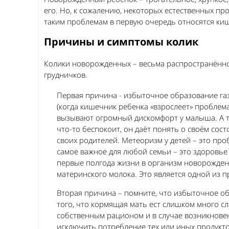
его. Но, к сожалению, некоторых естественных пр
таким проблемам в первую очередь относятся ки
Причины и симптомы колик
Колики новорожденных – весьма распространённое
грудничков.
Первая причина - избыточное образование газ
(когда кишечник ребенка «взрослеет» проблема 
вызывают огромный дискомфорт у малыша. А та
что-то беспокоит, он даёт понять о своём сос
своих родителей. Метеоризм у детей – это пр
самое важное для любой семьи – это здоровье
первые полгода жизни в организм новорожден
материнского молока. Это является одной из п
Вторая причина – помните, что избыточное обр
того, что кормящая мать ест слишком много сл
собственным рационом и в случае возникновен
исключить потребление тех или иных продукто