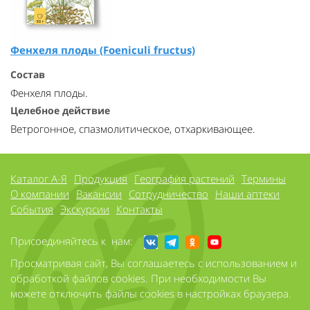
Фенхеля плоды (Foeniculi fructus)
Состав
Фенхеля плоды.
Целебное действие
Ветрогонное, спазмолитическое, отхаркивающее.
Каталог А-Я
Продукция
География растений
Термины
О компании
Вакансии
Сотрудничество
Наши аптеки
События
Экскурсии
Контакты
Присоединяйтесь к нам:
Просматривая сайт, Вы соглашаетесь с использованием и
обработкой файлов cookies. При необходимости Вы
можете отключить файлы cookies в настройках браузера.