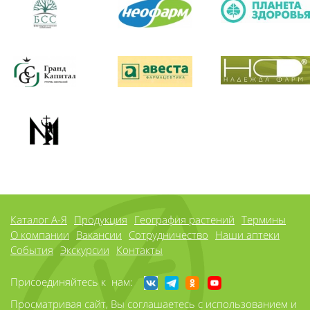
Каталог А-Я
Продукция
География растений
Термины
О компании
Вакансии
Сотрудничество
Наши аптеки
События
Экскурсии
Контакты
Присоединяйтесь к нам:
Просматривая сайт, Вы соглашаетесь с использованием и