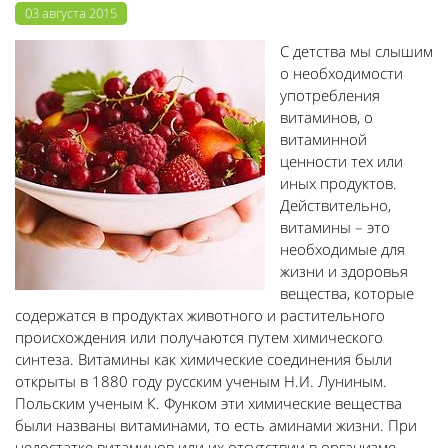
03 августа 2015
С детства мы слышим
о необходимости
употребления
витаминов, о
витаминной
ценности тех или
иных продуктов.
Действительно,
витамины – это
необходимые для
жизни и здоровья
вещества, которые
содержатся в продуктах животного и растительного
происхождения или получаются путем химического
синтеза. Витамины как химические соединения были
открыты в 1880 году русским ученым Н.И. Луниным.
Польским ученым К. Функом эти химические вещества
были названы витаминами, то есть аминами жизни. При
недостатке витаминов или их отсутствии в организме