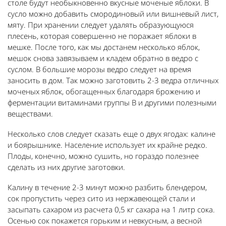
столе будут необыкновенно вкусные моченые яблоки. В
сусло можно добавить смородиновый или вишневый лист,
мяту. При хранении следует удалять образующуюся
плесень, которая совершенно не поражает яблоки в
мешке. После того, как мы достанем несколько яблок,
мешок снова завязываем и кладем обратно в ведро с
суслом. В большие морозы ведро следует на время
заносить в дом. Так можно заготовить 2-3 ведра отличных
моченых яблок, обогащенных благодаря брожению и
ферментации витаминами группы В и другими полезными
веществами.
Несколько слов следует сказать еще о двух ягодах: калине
и боярышнике. Население использует их крайне редко.
Плоды, конечно, можно сушить, но гораздо полезнее
сделать из них другие заготовки.
Калину в течение 2-3 минут можно разбить блендером,
сок пропустить через сито из нержавеющей стали и
засыпать сахаром из расчета 0,5 кг сахара на 1 литр сока.
Осенью сок покажется горьким и невкусным, а весной