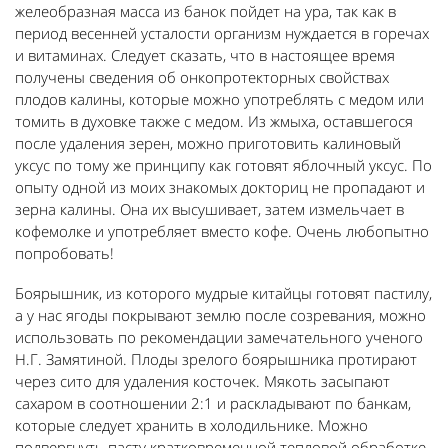
желеобразная масса из банок пойдет на ура, так как в
период весенней усталости организм нуждается в горечах
и витаминах. Следует сказать, что в настоящее время
получены сведения об онкопротекторных свойствах
плодов калины, которые можно употреблять с медом или
томить в духовке также с медом. Из жмыха, оставшегося
после удаления зерен, можно приготовить калиновый
уксус по тому же принципу как готовят яблочный уксус. По
опыту одной из моих знакомых докториц не пропадают и
зерна калины. Она их высушивает, затем измельчает в
кофемолке и употребляет вместо кофе. Очень любопытно
попробовать!
Боярышник, из которого мудрые китайцы готовят пастилу,
а у нас ягоды покрывают землю после созревания, можно
использовать по рекомендации замечательного ученого
Н.Г. Замятиной. Плоды зрелого боярышника протирают
через сито для удаления косточек. Мякоть засыпают
сахаром в соотношении 2:1 и раскладывают по банкам,
которые следует хранить в холодильнике. Можно
подвергнуть пасту кратковременной тепловой обработке,