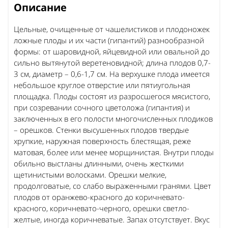
Описание
Цельные, очищенные от чашелистиков и плодоножек
ложные плоды и их части (гипантий) разнообразной
формы: от шаровидной, яйцевидной или овальной до
сильно вытянутой веретеновидной; длина плодов 0,7-
3 см, диаметр – 0,6-1,7 см. На верхушке плода имеется
небольшое круглое отверстие или пятиугольная
площадка. Плоды состоят из разросшегося мясистого,
при созревании сочного цветоложа (гипантия) и
заключенных в его полости многочисленных плодиков
– орешков. Стенки высушенных плодов твердые
хрупкие, наружная поверхность блестящая, реже
матовая, более или менее морщинистая. Внутри плоды
обильно выстланы длинными, очень жесткими
щетинистыми волосками. Орешки мелкие,
продолговатые, со слабо выраженными гранями. Цвет
плодов от оранжево-красного до коричневато-
красного, коричневато-черного, орешки светло-
желтые, иногда коричневатые. Запах отсутствует. Вкус