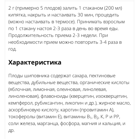
2 г (примерно 5 плодов) залить 1 стаканом (200 мл)
кипятка, накрыть и настаивать 30 мин, процедить
(можно настаивать в термосе). Принимать взрослым
по 1 стакану настоя 2-3 раза в день во время еды.
Продолжительность приема 2-3 недели. При
необходимости прием можно повторить 3-4 раза в
год.
Характеристика
Плоды шиповника содержат сахара, пектиновые
вещества, дубильные вещества, органические кислоты
(яблочная, лимонная, олеиновая, линолевая,
линоленовая), флавоноиды (кверцетин, изокверцетин,
кемпферол, рубиксантин, ликопин и др.), жирное масло,
аскорбиновую кислоту, каротин (провитамин А),
токоферолы (витамин Е), витамины В
, В
, К, Р и РР,
1
2
соли железа, марганца, фосфора, магния и кальция, и
др.