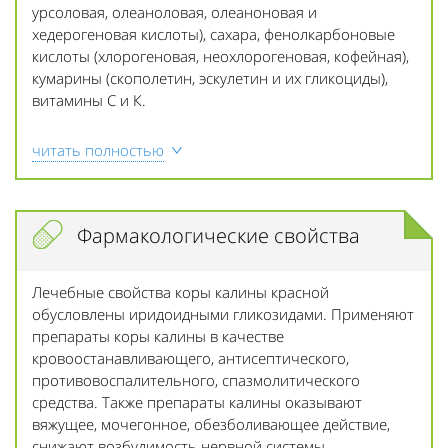
урсоловая, олеаноловая, олеаноновая и
хедерогеновая кислоты), сахара, фенолкарбоновые
кислоты (хлорогеновая, неохлорогеновая, кофейная),
кумарины (скополетин, эскулетин и их гликоциды),
витамины С и К.
читать полностью
Фармакологические свойства
Лечебные свойства коры калины красной
обусловлены иридоидными гликозидами. Применяют
препараты коры калины в качестве
кровоостанавливающего, антисептического,
противовоспалительного, спазмолитического
средства. Также препараты калины оказывают
вяжущее, мочегонное, обезболивающее действие,
снижают возбудимость нервной системы,