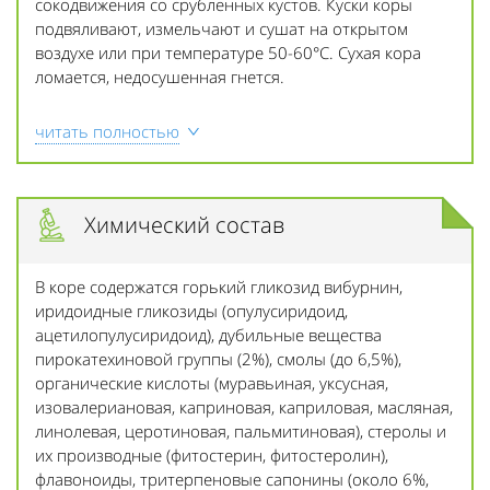
сокодвижения со срубленных кустов. Куски коры
подвяливают, измельчают и сушат на открытом
воздухе или при температуре 50-60°С. Сухая кора
ломается, недосушенная гнется.
читать полностью
Химический состав
В коре содержатся горький гликозид вибурнин,
иридоидные гликозиды (опулусиридоид,
ацетилопулусиридоид), дубильные вещества
пирокатехиновой группы (2%), смолы (до 6,5%),
органические кислоты (муравьиная, уксусная,
изовалериановая, каприновая, каприловая, масляная,
линолевая, церотиновая, пальмитиновая), стеролы и
их производные (фитостерин, фитостеролин),
флавоноиды, тритерпеновые сапонины (около 6%,