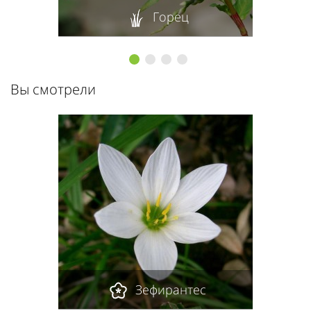
Горец
1
2
3
4
Вы смотрели
Зефирантес