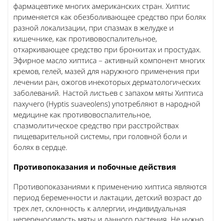
фармацевтике многих американских стран. Хиптис
применяется как обезболивающее средство при болях
разной локализации, при спазмах в желудке и
кишечнике, как противовоспалительное,
отхаркивающее средство при бронхитах и простудах.
Эфирное масло хиптиса – активный компонент многих
кремов, гелей, мазей для наружного применения при
лечении ран, ожогов инекоторых дерматологических
заболеваний. Настой листьев с запахом мяты Хиптиса
пахучего (Hyptis suaveolens) употребляют в народной
медицине как противовоспалительное,
спазмолитическое средство при расстройствах
пищеварительной системы, при головной боли и
болях в сердце.
Противопоказания и побочные действия
Противопоказаниями к применению хиптиса являются
период беременности и лактации, детский возраст до
трех лет, склонность к аллергии, индивидуальная
непереносимость мяты и данного растения. Не нужно