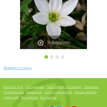
Зефирантес
1
2
3
4
Возврат к списку
Каталог А-Я
Продукция
География растений
Термины
О компании
Вакансии
Сотрудничество
Наши аптеки
События
Экскурсии
Контакты