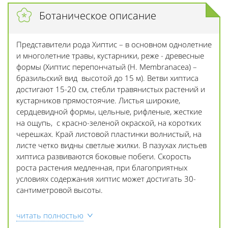
Ботаническое описание
Представители рода Хиптис – в основном однолетние
и многолетние травы, кустарники, реже - древесные
формы (Хиптис перепончатый (H. Membranacea) –
бразильский вид высотой до 15 м). Ветви хиптиса
достигают 15-20 см, стебли травянистых растений и
кустарников прямостоячие. Листья широкие,
сердцевидной формы, цельные, рифленые, жесткие
на ощупь, с красно-зеленой окраской, на коротких
черешках. Край листовой пластинки волнистый, на
листе четко видны светлые жилки. В пазухах листьев
хиптиса развиваются боковые побеги. Скорость
роста растения медленная, при благоприятных
условиях содержания хиптис может достигать 30-
сантиметровой высоты.
читать полностью