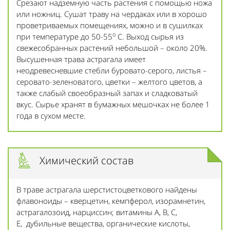
Срезают надземную часть растения с помощью ножа
или ножниц. Сушат траву на чердаках или в хорошо
проветриваемых помещениях, можно и в сушилках
о
при температуре до 50-55
С. Выход сырья из
свежесобранных растений небольшой – около 20%.
Высушенная трава астрагала имеет
неодревесневшие стебли буровато-серого, листья –
серовато-зеленоватого, цветки – желтого цветов, а
также слабый своеобразный запах и сладковатый
вкус. Сырье хранят в бумажных мешочках не более 1
года в сухом месте.
Химический состав
В траве астрагала шерстистоцветкового найдены
флавоноиды – кверцетин, кемпферол, изорамнетин,
астрагалозоид, нарциссин; витамины А, В, С,
Е, дубильные вещества, органические кислоты,