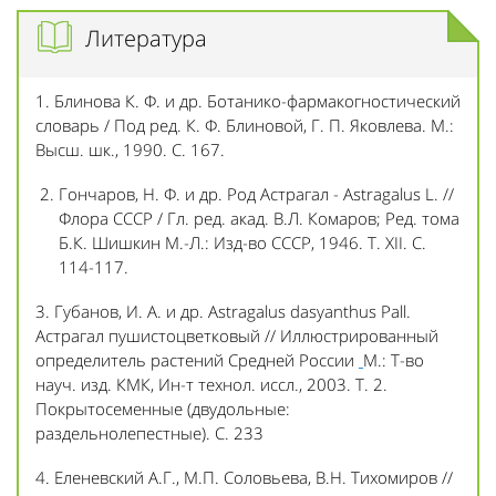
Литература
1. Блинова К. Ф. и др. Ботанико-фармакогностический
словарь / Под ред. К. Ф. Блиновой, Г. П. Яковлева. М.:
Высш. шк., 1990. С. 167.
Гончаров, Н. Ф. и др. Род Астрагал - Astragalus L. //
Флора СССР / Гл. ред. акад. В.Л. Комаров; Ред. тома
Б.К. Шишкин М.-Л.: Изд-во СССР, 1946. Т. XII. С.
114-117.
3. Губанов, И. А. и др. Astragalus dasyanthus Pall.
Астрагал пушистоцветковый // Иллюстрированный
определитель растений Средней России
М.: Т-во
науч. изд. КМК, Ин-т технол. иссл., 2003. Т. 2.
Покрытосеменные (двудольные:
раздельнолепестные). С. 233
4. Еленевский А.Г., М.П. Соловьева, В.Н. Тихомиров //