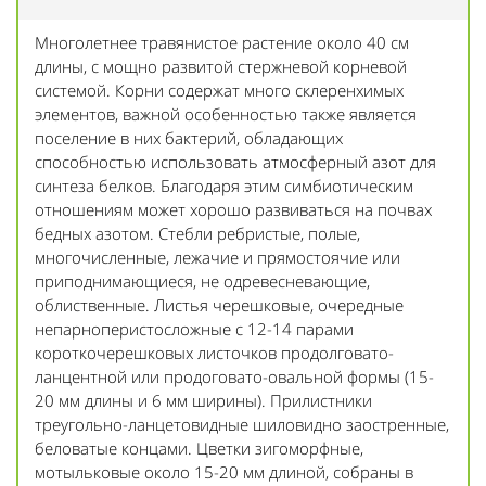
Многолетнее травянистое растение около 40 см
длины, с мощно развитой стержневой корневой
системой. Корни содержат много склеренхимых
элементов, важной особенностью также является
поселение в них бактерий, обладающих
способностью использовать атмосферный азот для
синтеза белков. Благодаря этим симбиотическим
отношениям может хорошо развиваться на почвах
бедных азотом. Стебли ребристые, полые,
многочисленные, лежачие и прямостоячие или
приподнимающиеся, не одревесневающие,
облиственные. Листья черешковые, очередные
непарноперистосложные с 12-14 парами
короткочерешковых листочков продолговато-
ланцентной или продоговато-овальной формы (15-
20 мм длины и 6 мм ширины). Прилистники
треугольно-ланцетовидные шиловидно заостренные,
беловатые концами. Цветки зигоморфные,
мотыльковые около 15-20 мм длиной, собраны в