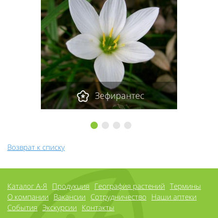
Зефирантес
1
2
3
4
Возврат к списку
Каталог А-Я
Продукция
География растений
Термины
О компании
Вакансии
Сотрудничество
Наши аптеки
События
Экскурсии
Контакты