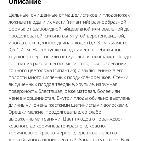
Описание
Цельные, очищенные от чашелистиков и плодоножек
ложные плоды и их части (гипантий) разнообразной
формы: от шаровидной, яйцевидной или овальной до
продолговатой, сильно вытянутой веретеновидной,
иногда сплющенные; длина плодов 0,7-3 см, диаметр
0,6-1,7 см. На верхушке плода имеется небольшое
круглое отверстие или пятиугольная площадка. Плоды
состоят из разросшегося мясистого, при созревании
сочного цветоложа (гипантия) и заключенных в его
полости многочисленных плодиков–орешков. Стенки
высушенных плодов твердые, хрупкие, наружная
поверхность блестящая, реже матовая, более или
менее морщинистая. Внутри плоды обильно выстланы
длинными, очень жесткими щетинистыми волосками.
Орешки мелкие, продолговатые, со слабо
выраженными гранями. Цвет плодов от оранжево-
красного до коричневато-красного, красно-
коричневого, красно-черного, орешков – светло-
желтый, иногда коричневатый. Запах отсутствует. Вкус