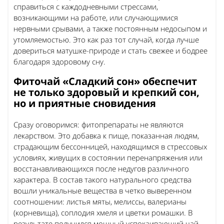
справиться с каждодневными стрессами,
возникающими на работе, или случающимися
нервными срывами, а также постоянным недосыпом и
утомляемостью. Это как раз тот случай, когда лучше
довериться матушке-природе и стать свежее и бодрее
благодаря здоровому сну.
Фиточай «Сладкий сон» обеспечит
не только здоровый и крепкий сон,
но и приятные сновидения
Сразу оговоримся: фитопрепараты не являются
лекарством. Это добавка к пище, показанная людям,
страдающим бессонницей, находящимся в стрессовых
условиях, живущих в состоянии перенапряжения или
восстанавливающихся после недугов различного
характера. В состав такого натурального средства
вошли уникальные вещества в четко выверенном
соотношении: листья мяты, мелиссы, валерианы
(корневища), соплодия хмеля и цветки ромашки. В
результате получился мощный успокаивающий чай,