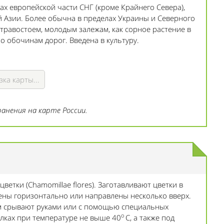
х европейской части СНГ (кроме Крайнего Севера),
 Азии. Более обычна в пределах Украины и Северного
 травостоем, молодым залежам, как сорное растение в
 по обочинам дорог. Введена в культуру.
зка карты...
анения на карте России.
етки (Chamomillae flores). Заготавливают цветки в
жены горизонтально или направлены несколько вверх.
см срывают руками или с помощью специальных
о
илках при температуре не выше 40
С, а также под