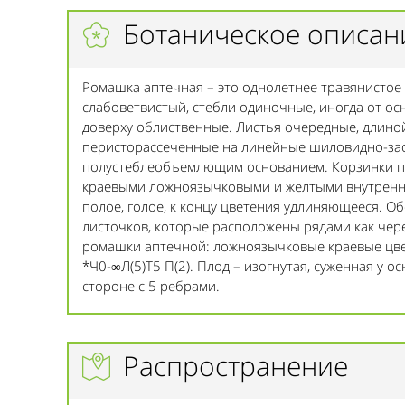
Ботаническое описан
Ромашка аптечная – это однолетнее травянистое 
слабоветвистый, стебли одиночные, иногда от ос
доверху облиственные. Листья очередные, длиной
перисторассеченные на линейные шиловидно-зао
полустеблеобъемлющим основанием. Корзинки п
краевыми ложноязычковыми и желтыми внутренни
полое, голое, к концу цветения удлиняющееся. Об
листочков, которые расположены рядами как чер
ромашки аптечной: ложноязычковые краевые цветк
*Ч0-∞Л(5)Т5 П(2). Плод – изогнутая, суженная у о
стороне с 5 ребрами.
Распространение