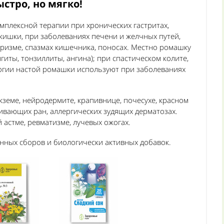
стро, но мягко!
мплексной терапии при хронических гастритах,
кишки, при заболеваниях печени и желчных путей,
оризме, спазмах кишечника, поносах. Местно ромашку
ты, тонзиллиты, ангина); при спастическом колите,
логии настой ромашки используют при заболеваниях
земе, нейродермите, крапивнице, почесухе, красном
ивающих ран, аллергических зудящих дерматозах.
астме, ревматизме, лучевых ожогах.
енных сборов и биологически активных добавок.