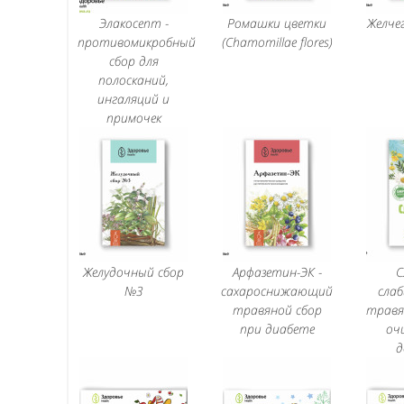
Элакосепт -
Ромашки цветки
Желче
противомикробный
(Chamomillae flores)
сбор для
полосканий,
ингаляций и
примочек
Желудочный сбор
Арфазетин-ЭК -
С
№3
сахароснижающий
сла
травяной сбор
травя
при диабете
оч
д