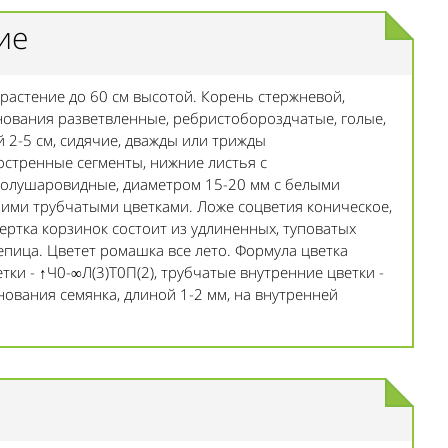
ие
растение до 60 см высотой. Корень стержневой,
нования разветвленные, ребристобороздчатые, голые,
 2-5 см, сидячие, дважды или трижды
стренные сегменты, нижние листья с
олушаровидные, диаметром 15-20 мм с белыми
ми трубчатыми цветками. Ложе соцветия коническое,
ертка корзинок состоит из удлиненных, туповатых
епица. Цветет ромашка все лето.
Формула цветка
и - ↑Ч0-∞Л(3)Т0П(2), трубчатые внутренние цветки -
снования семянка, длиной 1-2 мм, на внутренней