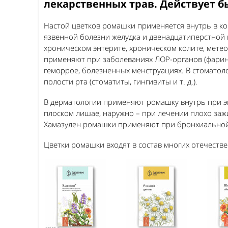
лекарственных трав. Действует бы
Настой цветков ромашки применяется внутрь в ко
язвенной болезни желудка и двенадцатиперстной 
хроническом энтерите, хроническом колите, мете
применяют при заболеваниях ЛОР-органов (фаринги
геморрое, болезненных менструациях. В стомато
полости рта (стоматиты, гингивиты и т. д.).
В дерматологии применяют ромашку внутрь при эк
плоском лишае, наружно – при лечении плохо заж
Хамазулен ромашки применяют при бронхиальной 
Цветки ромашки входят в состав многих отечеств