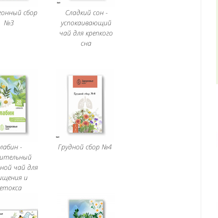
гонный сбор
Сладкий сон -
№3
успокаивающий
чай для крепкого
сна
лабин -
Грудной сбор №4
бительный
ной чай для
ищения и
етокса