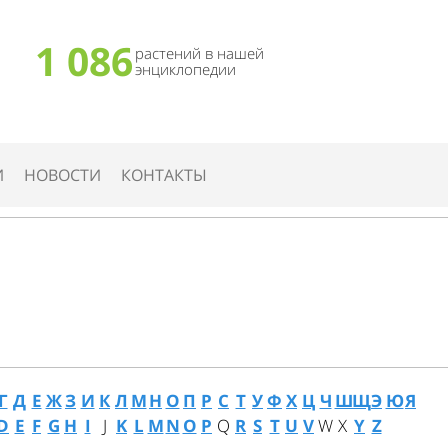
1 086
растений в нашей
энциклопедии
И
НОВОСТИ
КОНТАКТЫ
Г
Д
Е
Ж
З
И
К
Л
М
Н
О
П
Р
С
Т
У
Ф
Х
Ц
Ч
Ш
Щ
Э
Ю
Я
D
E
F
G
H
I
J
K
L
M
N
O
P
Q
R
S
T
U
V
W
X
Y
Z