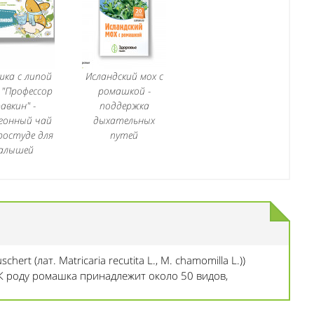
ка с липой
Исландский мох с
 "Профессор
ромашкой -
авкин" -
поддержка
гонный чай
дыхательных
ростуде для
путей
алышей
hert (лат. Matricaria recutita L., M. chamomilla L.))
. К роду ромашка принадлежит около 50 видов,