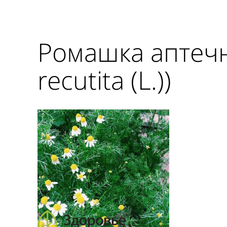
Ромашка аптечн
recutita (L.))