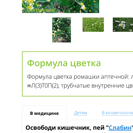
Формула цветка
Формула цветка ромашки аптечной: л
∞Л(3)Т0П(2), трубчатые внутренние цве
Детям
В косметологи
В медицине
Освободи кишечник, пей "
Слабин