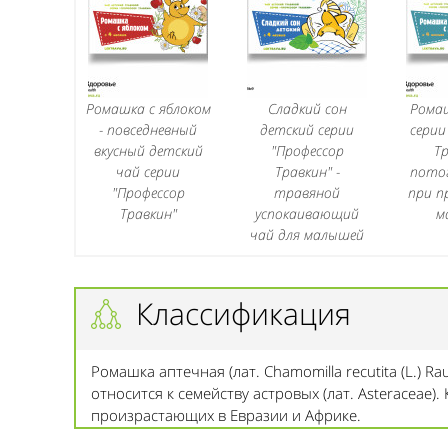
Ромашка с яблоком
Сладкий сон
Ромаш
- повседневный
детский серии
серии
вкусный детский
"Профессор
Тр
чай серии
Травкин" -
пото
"Профессор
травяной
при п
Травкин"
успокаивающий
м
чай для малышей
Классификация
Ромашка аптечная (лат. Chamomilla recutita (L.) Rausc
относится к семейству aстровых (лат. Asteraceae)
произрастающих в Евразии и Африке.