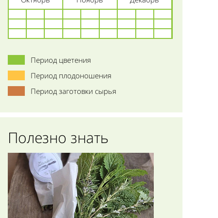
Период цветения
Период плодоношения
Период заготовки сырья
Полезно знать