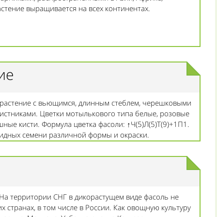
стение выращивается на всех континентах.
ие
 растение с вьющимся, длинным стеблем, черешковыми
истниками. Цветки мотылькового типа белые, розовые
ные кисти. Формула цветка фасоли: ↑Ч(5)Л(5)Т(9)+1П1.
овидных семени различной формы и окраски.
На территории СНГ в дикорастущем виде фасоль не
х странах, в том числе в России. Как овощную культуру