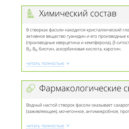
Химический состав
В створках фасоли находится кристаллический гл
активное вещество гуанидин и его производные 
(производные кверцетина и кемпферола), β-ситост
В
, В
, биотин, аскорбиновая кислота, каротин.
2
6
читать полностью
Фармакологические с
Водный настой створок фасоли оказывает сахар
(заживляющее), мочегонное, антимикробное, про
читать полностью