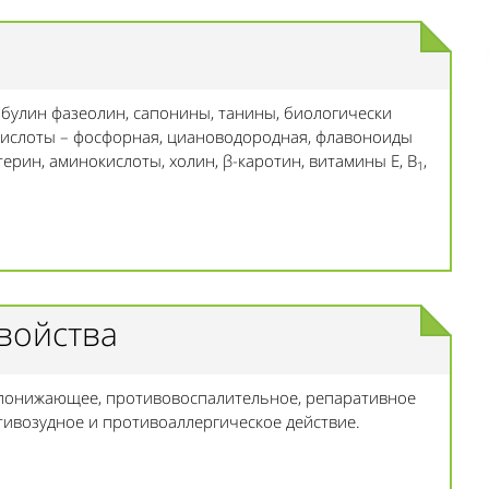
обулин фазеолин, сапонины, танины, биологически
кислоты – фосфорная, циановодородная, флавоноиды
ерин, аминокислоты, холин, β-каротин, витамины Е, В
,
1
войства
опонижающее, противовоспалительное, репаративное
тивозудное и противоаллергическое действие.