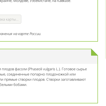
аине, Молдове, Узбекистане, на Кавказе.
зка карты...
анения на карте России.
лодов фасоли (Phaseoli vulgaris L.). Готовое сырье
нные, соединенные попарно плодоножкой или
и прямые створки плодов. Створки заготавливают
-белыми бобами.