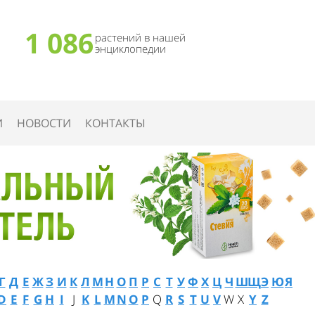
1 086
растений в нашей
энциклопедии
И
НОВОСТИ
КОНТАКТЫ
Г
Д
Е
Ж
З
И
К
Л
М
Н
О
П
Р
С
Т
У
Ф
Х
Ц
Ч
Ш
Щ
Э
Ю
Я
D
E
F
G
H
I
J
K
L
M
N
O
P
Q
R
S
T
U
V
W
X
Y
Z