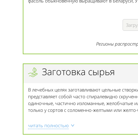
фасоль обыкновенную выращивают в Беларуси, Укр
Загру
Регионы распростр
Заготовка сырья
В лечебных целях заготавливают цельные створки п
представляет собой часто спиралевидно скруче
одиночные, частично изломанные, желобчатые ил
только у сортов с соломенно-желтыми или желто
читать полностью