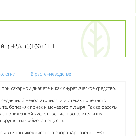
 ↑Ч(5)Л(5)Т(9)+1П1.
тологии
В растениеводстве
при сахарном диабете и как диуретическое средство.
 сердечной недостаточности и отеках почечного
ите, болезнях почек и мочевого пузыря. Также фасоль
х с пониженной кислотностью, воспалительных
и нарушениях обмена веществ.
тав гипогликемического сбора «Арфазетин -ЭК».