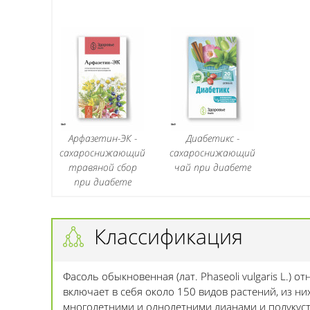
Арфазетин-ЭК -
Диабетикс -
сахароснижающий
сахароснижающий
травяной сбор
чай при диабете
при диабете
Классификация
Фасоль обыкновенная (лат. Phaseoli vulgaris L.) о
включает в себя около 150 видов растений, из ни
многолетними и однолетними лианами и полукуст