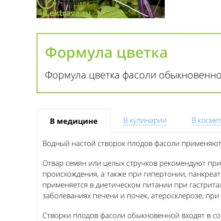
Формула цветка
Формула цветка фасоли обыкновенной:
В кулинарии
В косме
В медицине
Водный настой створок плодов фасоли применяют 
Отвар семян или целых стручков рекомендуют при
происхождения, а также при гипертонии, панкреат
применяется в диетическом питании при гастрита
заболеваниях печени и почек, атеросклерозе, пр
Створки плодов фасоли обыкновенной входят в сос