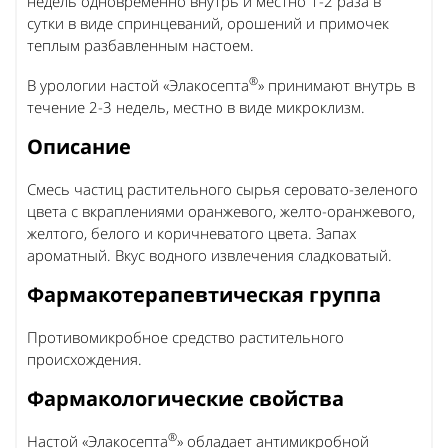
недель одновременно внутрь и местно 1-2 раза в
сутки в виде спринцеваний, орошений и примочек
теплым разбавленным настоем.
®
В урологии настой «Элакосепта
» принимают внутрь в
течение 2-3 недель, местно в виде микроклизм.
Описание
Смесь частиц растительного сырья серовато-зеленого
цвета с вкраплениями оранжевого, желто-оранжевого,
желтого, белого и коричневатого цвета. Запах
ароматный. Вкус водного извлечения сладковатый.
Фармакотерапевтическая группа
Противомикробное средство растительного
происхождения.
Фармакологические свойства
®
Настой «Элакосепта
» обладает антимикробной