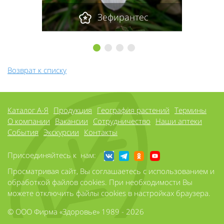
Зефирантес
1
2
3
4
Возврат к списку
Каталог А-Я
Продукция
География растений
Термины
О компании
Вакансии
Сотрудничество
Наши аптеки
События
Экскурсии
Контакты
Присоединяйтесь к нам:
Просматривая сайт, Вы соглашаетесь с использованием и
обработкой файлов cookies. При необходимости Вы
можете отключить файлы cookies в настройках браузера.
© ООО Фирма «Здоровье» 1989 - 2026