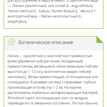
распространение в Европе имеют 3 однолетних вида
— Люпин узколистный, или синий (L. angustifolius),
Люпин жёлтый (L. luteus), Люпин белый (L. albus) и 1
многолетний вид – Люпин многолистный (L.
polyphyllus).
Ботаническое описание
Люпин – однолетние и многолетние травянистые
(реже деревянистые) растения, обладающие
прямостоячим, ветвящимся, облиствленным стеблем
высотой до 1-1,5 м (у многолетних видов стеблей
несколько). Ветви прямостоящие, оттопыренные или
стелющиеся. Корневая система стержневая, глубоко
проникающая в почву (на 1-2 м). На корнях
расположены клубеньки азотфиксирующих бактерий
Rhizobium lupini, поглощающих азот из воздуха,
переводя его в связанное состояние. Листья обычно