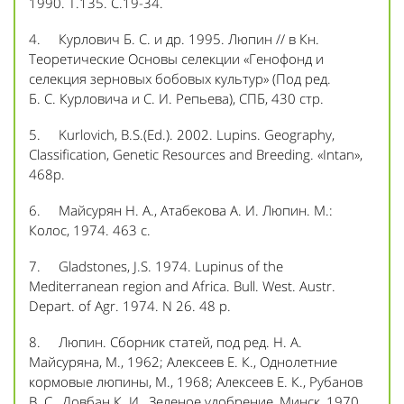
1990. Т.135. С.19-34.
4. Курлович Б. С. и др. 1995. Люпин // в Кн.
Теоретические Основы селекции «Генофонд и
селекция зерновых бобовых культур» (Под ред.
Б. С. Курловича и С. И. Репьева), СПБ, 430 стр.
5. Kurlovich, B.S.(Ed.). 2002. Lupins. Geography,
Classification, Genetic Resources and Breeding. «Intan»,
468p.
6. Майсурян Н. А., Атабекова А. И. Люпин. М.:
Колос, 1974. 463 с.
7. Gladstones, J.S. 1974. Lupinus of the
Mediterranean region and Africa. Bull. West. Austr.
Depart. of Agr. 1974. N 26. 48 p.
8. Люпин. Сборник статей, под ред. Н. А.
Майсуряна, М., 1962; Алексеев Е. К., Однолетние
кормовые люпины, М., 1968; Алексеев Е. К., Рубанов
В. С., Довбан К. И., Зеленое удобрение, Минск, 1970.