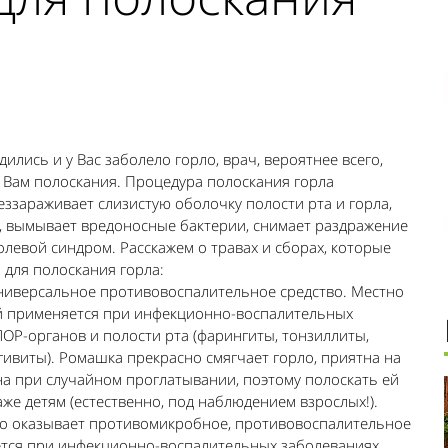
дились и у Вас заболело горло, врач, вероятнее всего,
 Вам полоскания. Процедура полоскания горла
ззараживает слизистую оболочку полости рта и горла,
о, вымывает вредоносные бактерии, снимает раздражение
левой синдром. Расскажем о травах и сборах, которые
для полоскания горла:
универсальное противовоспалительное средство. Местно
й применяется при инфекционно-воспалительных
ОР-органов и полости рта (фарингиты, тонзиллиты,
гивиты). Ромашка прекрасно смягчает горло, приятна на
на при случайном проглатывании, поэтому полоскать ей
же детям (естественно, под наблюдением взрослых!).
ого оказывает противомикробное, противовоспалительное
уется при инфекционно-воспалительных заболеваниях