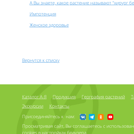
А Вы знаете, какое растение называют "хирург бе
Импотенция
Женское здоровье
Вернутся к списку
Каталог А-Я
Продукция
География растений
Т
Экскурсии
Контакты
Присоединяйтесь к нам:
Просматривая сайт, Вы соглашаетесь с использова
cookies в настройках браузера.