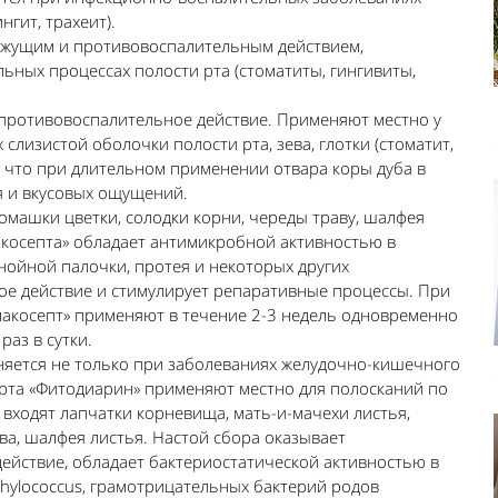
нгит, трахеит).
вяжущим и противовоспалительным действием,
ьных процессах полости рта (стоматиты, гингивиты,
, противовоспалительное действие. Применяют местно у
слизистой оболочки полости рта, зева, глотки (стоматит,
е, что при длительном применении отвара коры дуба в
я и вкусовых ощущений.
ромашки цветки, солодки корни, череды траву, шалфея
лакосепта» обладает антимикробной активностью в
нойной палочки, протея и некоторых других
е действие и стимулирует репаративные процессы. При
лакосепт» применяют в течение 2-3 недель одновременно
раз в сутки.
няется не только при заболеваниях желудочно-кишечного
 рта «Фитодиарин» применяют местно для полосканий по
ав входят лапчатки корневища, мать-и-мачехи листья,
а, шалфея листья. Настой сбора оказывает
ействие, обладает бактериостатической активностью в
ylococcus, грамотрицательных бактерий родов