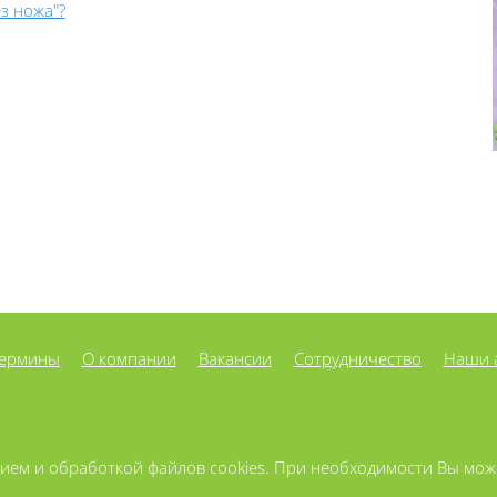
з ножа"?
ермины
О компании
Вакансии
Сотрудничество
Наши 
нием и обработкой файлов cookies. При необходимости Вы мо