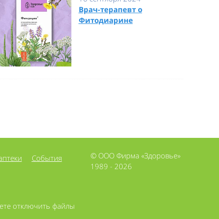
Врач-терапевт о
Фитодиарине
© ООО Фирма «Здоровье»
аптеки
События
1989 - 2026
жете отключить файлы