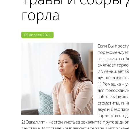
горла
05 апреля 2021
Если Вы просту
порекомендует
эффективно обе
смягчает горл
и уменьшает бо
лучше выбрать 
1) Ромашка – 
для полоскани
заболеваниях Л
стоматиты, гин
вкус и безопас
горло можно да
2) Эвкалипт - настой листьев эвкалипта прутовидн
действие. В составе комплексной терапии использ