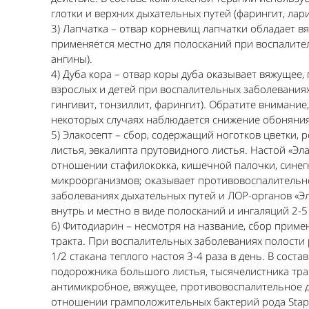
глотки и верхних дыхательных путей (фарингит, лари
3) Лапчатка – отвар корневищ лапчатки обладает 
применяется местно для полосканий при воспалител
ангины).
4) Дуба кора – отвар коры дуба оказывает вяжущее
взрослых и детей при воспалительных заболеваниях 
гингивит, тонзиллит, фарингит). Обратите внимани
некоторых случаях наблюдается снижение обоняни
5) Элакосепт – сбор, содержащий ноготков цветки, 
листья, эвкалипта прутовидного листья. Настой «Э
отношении стафилококка, кишечной палочки, синег
микроорганизмов; оказывает противовоспалительно
заболеваниях дыхательных путей и ЛОР-органов «Э
внутрь и местно в виде полосканий и ингаляций 2-5 
6) Фитодиарин – несмотря на название, сбор приме
тракта. При воспалительных заболеваниях полости
1/2 стакана теплого настоя 3-4 раза в день. В сост
подорожника большого листья, тысячелистника трав
антимикробное, вяжущее, противовоспалительное д
отношении грамположительных бактерий рода Staph